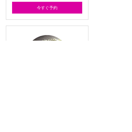
今すぐ予約
中級クラス ピカケ（不
定期）
当スタジオのイベントチーム。多くの
イベント参加や競技会の経験者で構成
されています。