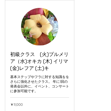
初級クラス (火)プルメリ
ア（水)オキカ (木) イリマ
(金)レフア (土)キ
基本ステップやフラに対する知識をを
さらに強化させたクラス。 年に1回の
発表会以外に、イベント、コンサート
に参加可能です。
11,000
￥11,000
円