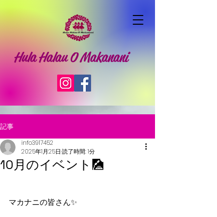
Hula Halau O Makanani
記事
info3917452
2025年1月25日
読了時間: 1分
10月のイベント🎑
マカナニの皆さん✨