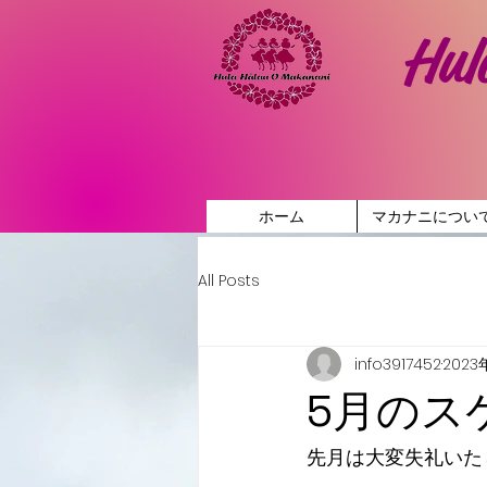
Hul
ホーム
マカナニについ
All Posts
info3917452
2023
5月のス
先月は大変失礼いた