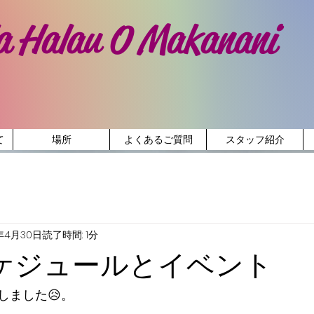
a Halau O Makanani
て
場所
よくあるご質問
スタッフ紹介
年4月30日
読了時間: 1分
ケジュールとイベント
しました😥。