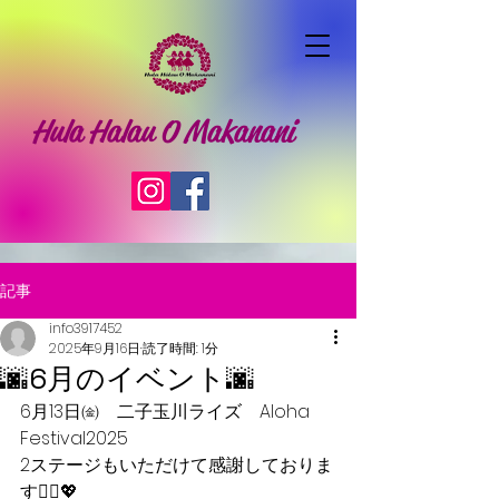
Hula Halau O Makanani
記事
info3917452
2025年9月16日
読了時間: 1分
🌆6月のイベント🌆
6月13日㈮　二子玉川ライズ　Aloha 
Festival2025
2ステージもいただけて感謝しておりま
す🙇‍♀️💖