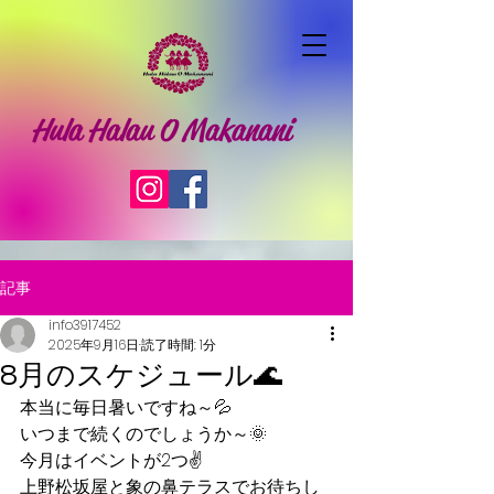
Hula Halau O Makanani
記事
info3917452
2025年9月16日
読了時間: 1分
8月のスケジュール🌊
本当に毎日暑いですね～💦
いつまで続くのでしょうか～🌞
今月はイベントが2つ✌
上野松坂屋と象の鼻テラスでお待ちし