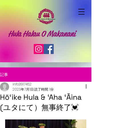
Hula Halau O Makanani
記事
info3917452
2023年7月1日
読了時間: 1分
Hō‘ike Hula & ‘Aha ‘Āina
(ユタにて）無事終了💓